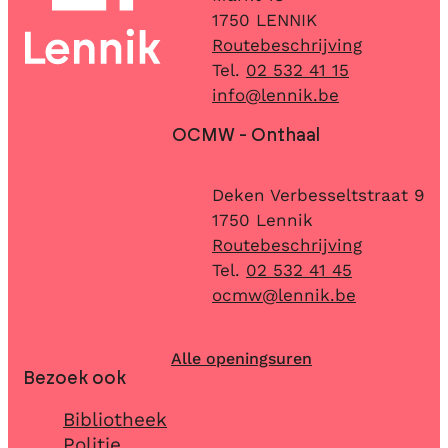
,
1750
LENNIK
Routebeschrijving
02 532 41 15
E-mail
info
@
lennik.be
OCMW - Onthaal
Adres
Deken Verbesseltstraat 9
,
1750
Lennik
Routebeschrijving
02 532 41 45
E-mail
ocmw
@
lennik.be
Alle openingsuren
Bezoek ook
Bibliotheek
Politie