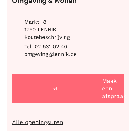
Omgeving & Wonen
Adres
Markt 18
,
1750
LENNIK
Routebeschrijving
02 531 02 40
E-mail
omgeving
@
lennik.be
Maak
een
afspraak
Omgeving & Wonen
Alle openingsuren