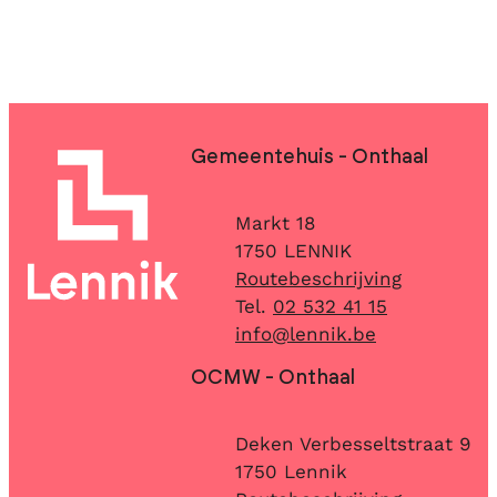
Contact & openingsuren
Gemeentehuis - Onthaal
Adres
Markt 18
,
1750
LENNIK
Routebeschrijving
02 532 41 15
E-mail
info
@
lennik.be
OCMW - Onthaal
Adres
Deken Verbesseltstraat 9
,
1750
Lennik