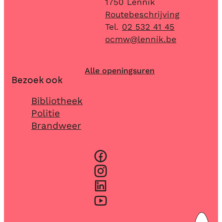
,
1750
Lennik
Routebeschrijving
02 532 41 45
E-mail
ocmw
@
lennik.be
Alle openingsuren
Bezoek ook
Bibliotheek
Politie
Brandweer
Facebook
Instagram
LinkedIn
YouTube