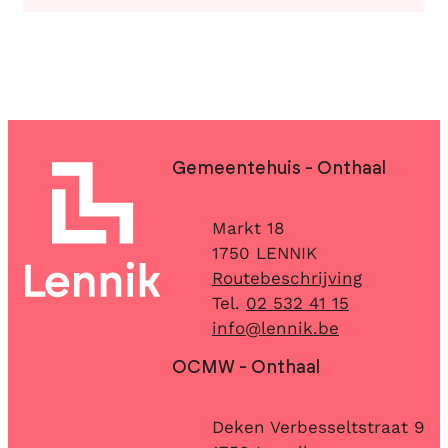
Contact & openingsuren
Gemeentehuis - Onthaal
Adres
Markt 18
,
1750
LENNIK
Routebeschrijving
02 532 41 15
E-mail
info
@
lennik.be
OCMW - Onthaal
Adres
Deken Verbesseltstraat 9