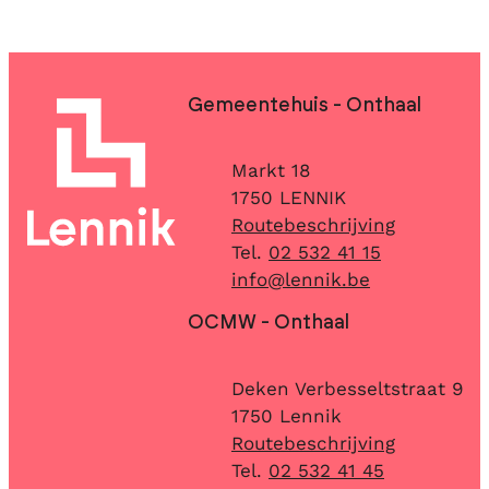
Contact & openingsuren
Gemeentehuis - Onthaal
Adres
Markt 18
,
1750
LENNIK
Routebeschrijving
02 532 41 15
E-mail
info
@
lennik.be
OCMW - Onthaal
Adres
Deken Verbesseltstraat 9
,
1750
Lennik
Routebeschrijving
02 532 41 45