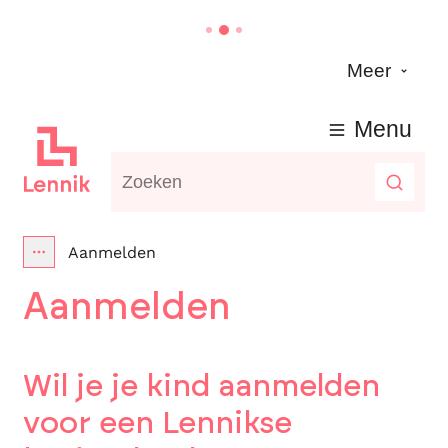
Naar inhoud
Meer
Lennik
Menu
Waarmee kunnen we jou helpen?
Zoeke
Aanmelden
Toon alle broodkruimel items
Aanmelden
Wil je je kind aanmelden
voor een Lennikse