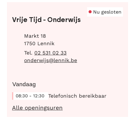
Contact
Nu gesloten
Vrije Tijd - Onderwijs
Adres
Markt 18
,
1750
Lennik
02 531 02 33
E-mail
onderwijs
@
lennik.be
Vandaag
Telefonisch bereikbaar
08:30
-
12:30
Vrije Tijd - Onderwijs
Alle openingsuren