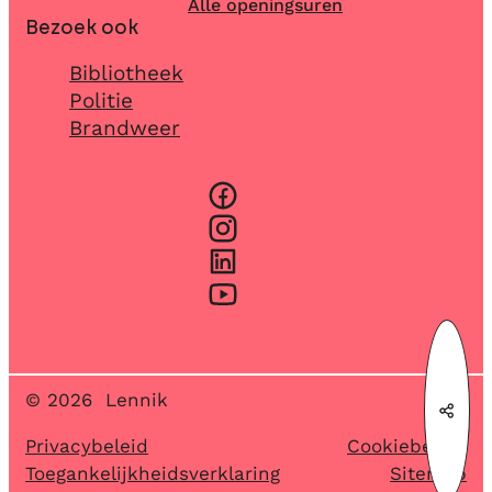
Alle openingsuren
Bezoek ook
Bibliotheek
Politie
Brandweer
Facebook
Instagram
LinkedIn
YouTube
© 2026
Lennik
Deel
Privacybeleid
Cookiebeleid
Toegankelijkheidsverklaring
Sitemap