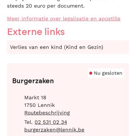
steeds 20 euro per document.
Meer informatie over legalisatie en apostille
Externe links
Verlies van een kind (Kind en Gezin)
Contact
Nu gesloten
Burgerzaken
Adres
Markt 18
,
1750
Lennik
Routebeschrijving
02 531 02 34
E-mail
burgerzaken
@
lennik.be