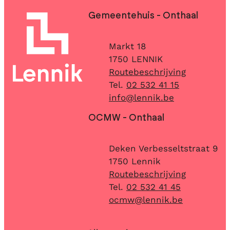
Contact & openingsuren
Gemeentehuis - Onthaal
Adres
Markt 18
,
1750
LENNIK
Routebeschrijving
02 532 41 15
E-mail
info
@
lennik.be
OCMW - Onthaal
Adres
Deken Verbesseltstraat 9
,
1750
Lennik
Routebeschrijving
02 532 41 45
E-mail
ocmw
@
lennik.be