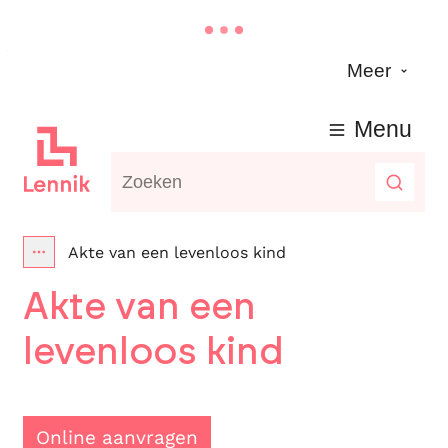
Naar inhoud
Meer
Lennik
Menu
Waarmee kunnen we jou helpen?
Zoeke
Akte van een levenloos kind
Toon alle broodkruimel items
Akte van een
levenloos kind
Online aanvragen