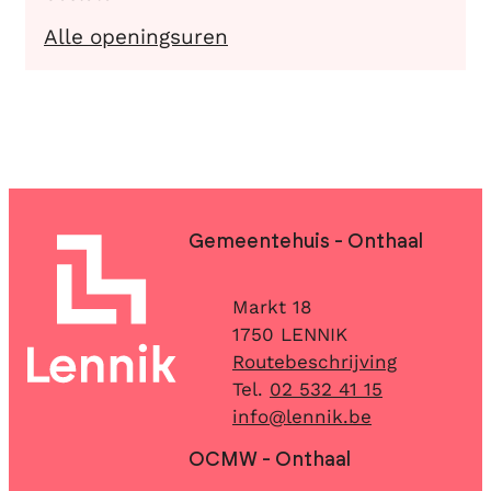
Burgerzaken
Alle openingsuren
Contact & openingsuren
Gemeentehuis - Onthaal
Adres
Markt 18
,
1750
LENNIK
Routebeschrijving
02 532 41 15
E-mail
info
@
lennik.be
OCMW - Onthaal