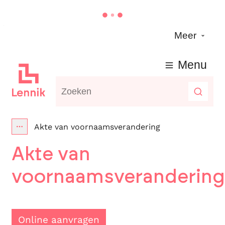
Naar inhoud
Meer
Lennik
Menu
Waarmee kunnen we jou helpen?
Zoeke
Akte van voornaamsverandering
Toon alle broodkruimel items
Akte van
voornaamsverandering
Online aanvragen