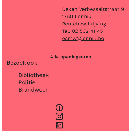
Adres
Deken Verbesseltstraat 9
,
1750
Lennik
Routebeschrijving
02 532 41 45
E-mail
ocmw
@
lennik.be
Alle openingsuren
Bezoek ook
Bibliotheek
Politie
Brandweer
Facebook
Instagram
LinkedIn