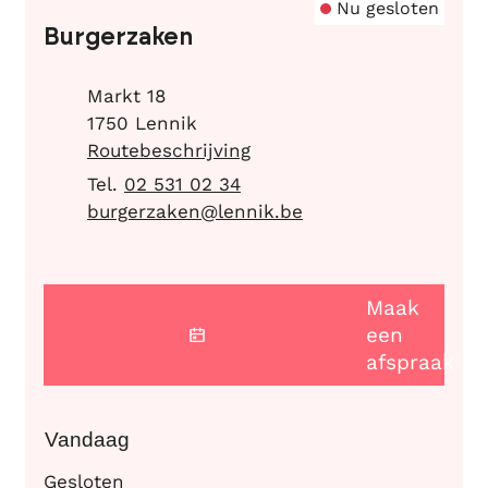
Nu gesloten
Burgerzaken
Adres
Markt 18
,
1750
Lennik
Routebeschrijving
02 531 02 34
E-mail
burgerzaken
@
lennik.be
Maak
een
afspraak
Vandaag
Gesloten