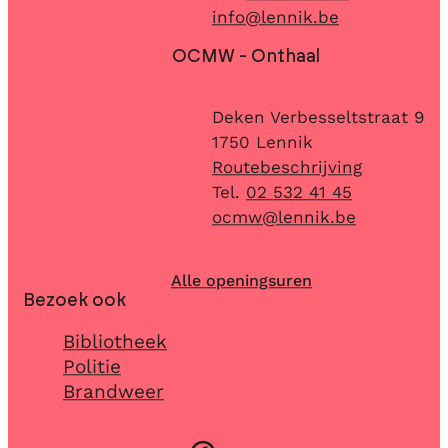
E-mail
info
@
lennik.be
OCMW - Onthaal
Adres
Deken Verbesseltstraat 9
,
1750
Lennik
Routebeschrijving
02 532 41 45
E-mail
ocmw
@
lennik.be
Alle openingsuren
Bezoek ook
Bibliotheek
Politie
Brandweer