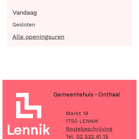
Vandaag
Gesloten
Het Wonderhuis
Alle openingsuren
Contact & openingsuren
Gemeentehuis - Onthaal
Adres
Markt 18
,
1750
LENNIK
Routebeschrijving
02 532 41 15