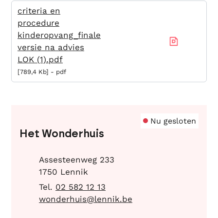
criteria en
procedure
kinderopvang_finale
versie na advies
LOK (1).pdf
789,4 Kb
pdf
Contact
Nu gesloten
Het Wonderhuis
Adres
Assesteenweg 233
,
1750
Lennik
02 582 12 13
E-mail
wonderhuis
@
lennik.be