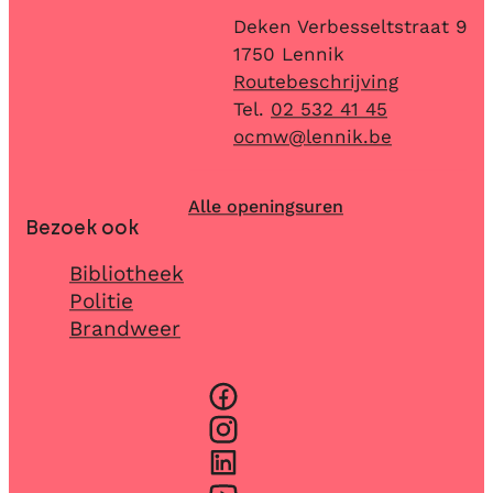
Adres
Deken Verbesseltstraat 9
,
1750
Lennik
Routebeschrijving
02 532 41 45
E-mail
ocmw
@
lennik.be
Alle openingsuren
Bezoek ook
Bibliotheek
Politie
Brandweer
Facebook
Instagram
LinkedIn