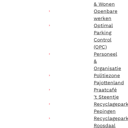
& Wonen
Openbare
werken
Optimal
Parking
Control
(OPC)
Personeel
&
Organisatie
Politiezone
Pajottenland
Praatcafé
't Steentje
Recyclagepar
Pepingen
Recyclagepar
Roosdaal