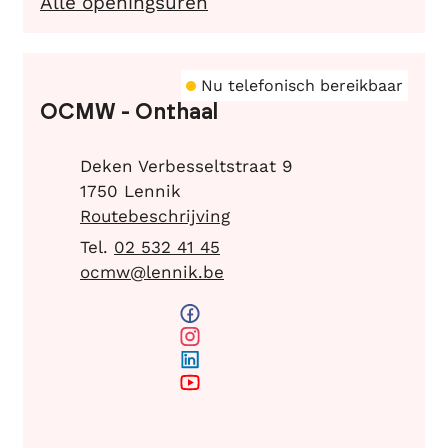
Gemeentehuis - Onthaal
Alle openingsuren
Nu telefonisch bereikbaar
OCMW - Onthaal
Adres
Deken Verbesseltstraat 9
,
1750
Lennik
Routebeschrijving
02 532 41 45
E-mail
ocmw
@
lennik.be
Facebook
OCMW - Onthaal
Instagram
OCMW - Onthaal
LinkedIn
OCMW - Onthaal
YouTube
OCMW - Onthaal