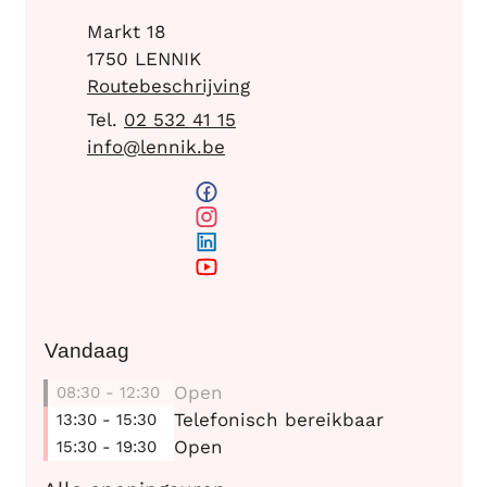
Adres
Markt 18
,
1750
LENNIK
Routebeschrijving
02 532 41 15
E-mail
info
@
lennik.be
Facebook
Gemeentehuis - Onthaal
Instagram
Gemeentehuis - Onthaal
LinkedIn
Gemeentehuis - Onthaal
YouTube
Gemeentehuis - Onthaal
Vandaag
Open
08:30
-
12:30
Telefonisch bereikbaar
13:30
-
15:30
Open
15:30
-
19:30