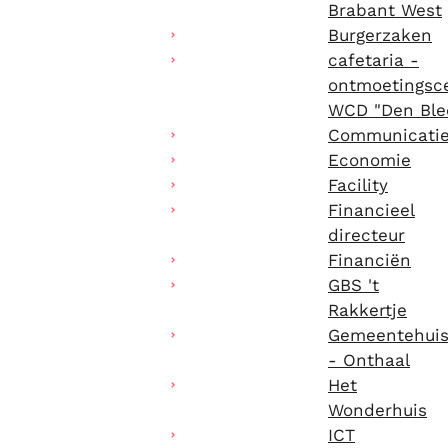
Brabant West
Burgerzaken
cafetaria -
ontmoetingsc
WCD "Den Ble
Communicati
Economie
Facility
Financieel
directeur
Financiën
GBS 't
Rakkertje
Gemeentehui
- Onthaal
Het
Wonderhuis
ICT