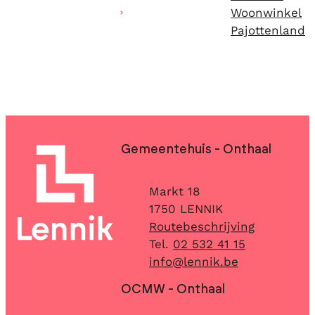
Woonwinkel
Pajottenland
Contact & openingsuren
Gemeentehuis - Onthaal
Adres
Markt 18
,
1750
LENNIK
Routebeschrijving
02 532 41 15
E-mail
info
@
lennik.be
OCMW - Onthaal