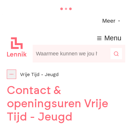
Naar inhoud
Meer
Lennik
Menu
Waarmee kunnen we jou helpen?
Zoeke
Vrije Tijd - Jeugd
Toon alle broodkruimel items
Contact &
openingsuren Vrije
Tijd - Jeugd