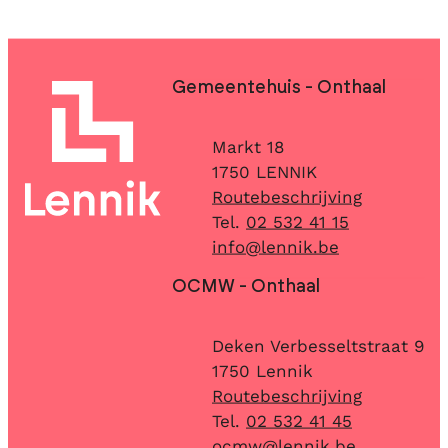
Contact & openingsuren
Gemeentehuis - Onthaal
Adres
Markt 18
,
1750
LENNIK
Routebeschrijving
02 532 41 15
E-mail
info
@
lennik.be
OCMW - Onthaal
Adres
Deken Verbesseltstraat 9
,
1750
Lennik
Routebeschrijving
02 532 41 45
E-mail
ocmw
@
lennik.be