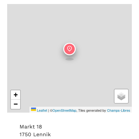
+
−
Leaflet
|
©
OpenStreetMap
, Tiles generated by
Champs-Libres
Adres
Markt 18
,
1750
Lennik