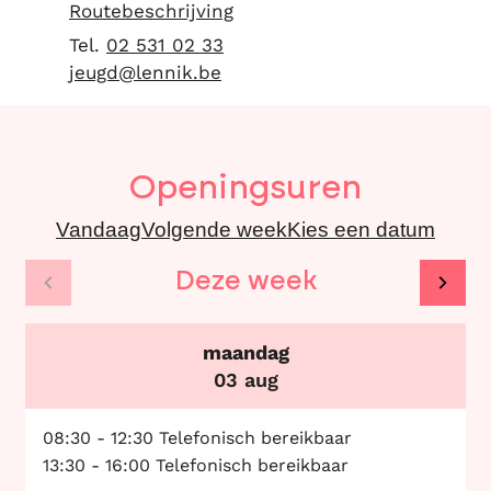
Routebeschrijving
02 531 02 33
E-mail
jeugd
@
lennik.be
Openingsuren
Vandaag
Volgende week
Kies een datum
Deze week
Bekijk openingsuren van de week hiervoor
Beki
maandag
2026
03 aug
08:30
-
12:30
Telefonisch bereikbaar
13:30
-
16:00
Telefonisch bereikbaar