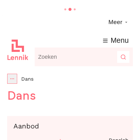
Naar inhoud
Meer
Lennik
Menu
Waarmee kunnen we jou helpen?
Zoeke
Dans
Toon alle broodkruimel items
Dans
Aanbod