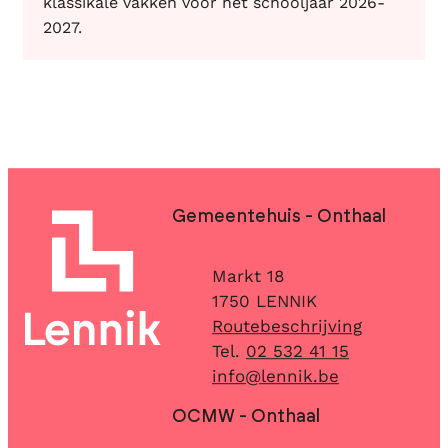
klassikale vakken voor het schooljaar 2026-
2027.
Contact & openingsuren
Gemeentehuis - Onthaal
Adres
Markt 18
,
1750
LENNIK
Routebeschrijving
02 532 41 15
E-mail
info
@
lennik.be
OCMW - Onthaal