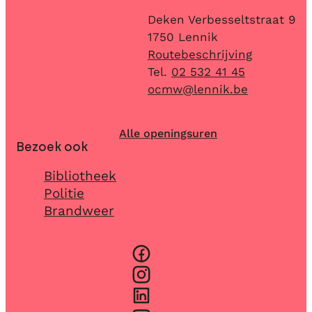
Adres
Deken Verbesseltstraat 9
,
1750
Lennik
Routebeschrijving
02 532 41 45
E-mail
ocmw
@
lennik.be
Alle openingsuren
Bezoek ook
Bibliotheek
Politie
Brandweer
Facebook
Instagram
LinkedIn