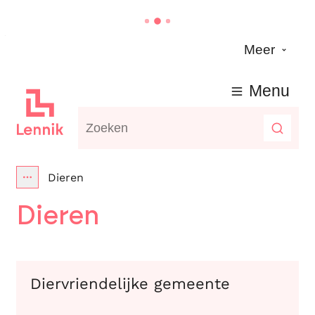
Naar inhoud
Meer
Lennik
Menu
Waarmee kunnen we jou helpen?
Zoeke
Dieren
Toon alle broodkruimel items
Dieren
Diervriendelijke gemeente