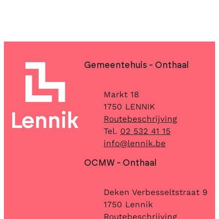
Contact & openingsuren
Gemeentehuis - Onthaal
Adres
Markt 18
,
1750
LENNIK
Routebeschrijving
02 532 41 15
E-mail
info
@
lennik.be
OCMW - Onthaal
Adres
Deken Verbesseltstraat 9
,
1750
Lennik
Routebeschrijving