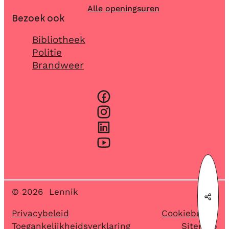
Alle openingsuren
Bezoek ook
Bibliotheek
Politie
Brandweer
Facebook
Instagram
LinkedIn
YouTube
© 2026
Lennik
Deel
Privacybeleid
Cookiebeleid
Toegankelijkheidsverklaring
Sitemap