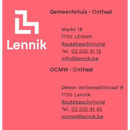
Contact & openingsuren
Gemeentehuis - Onthaal
Adres
Markt 18
,
1750
LENNIK
Routebeschrijving
02 532 41 15
E-mail
info
@
lennik.be
OCMW - Onthaal
Adres
Deken Verbesseltstraat 9
,
1750
Lennik
Routebeschrijving
02 532 41 45
E-mail
ocmw
@
lennik.be