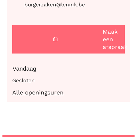
E-mail
burgerzaken
@
lennik.be
Maak
een
afspraak
Vandaag
Gesloten
Burgerzaken
Alle openingsuren