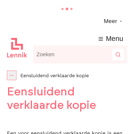
Naar inhoud
Meer
Lennik
Menu
Waarmee kunnen we jou helpen?
Zoeke
Eensluidend verklaarde kopie
Toon alle broodkruimel items
Eensluidend
verklaarde kopie
Een voor eensluidend verklaarde kopie is een