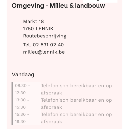
Omgeving - Milieu & landbouw
Adres
Markt 18
,
1750
LENNIK
Routebeschrijving
02 531 02 40
E-mail
milieu
@
lennik.be
Vandaag
Telefonisch bereikbaar en op
08:30
-
afspraak
12:30
Telefonisch bereikbaar en op
13:30
-
afspraak
15:30
Telefonisch bereikbaar en op
15:30
-
afspraak
19:30