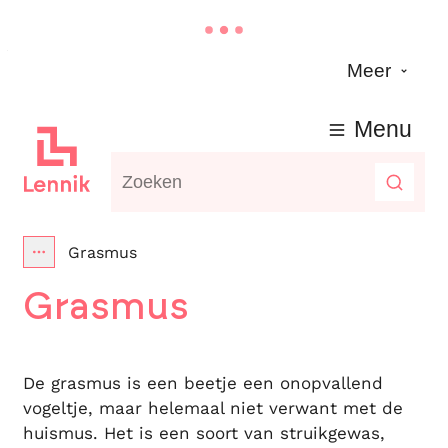
Naar inhoud
Meer
Lennik
Menu
Waarmee kunnen we jou helpen?
Zoeke
Grasmus
Toon alle broodkruimel items
Grasmus
De grasmus is een beetje een onopvallend
vogeltje, maar helemaal niet verwant met de
huismus. Het is een soort van struikgewas,