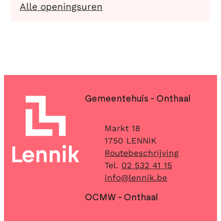
Omgeving - Milieu & lan
Alle openingsuren
Contact & openingsuren
Gemeentehuis - Onthaal
Adres
Markt 18
,
1750
LENNIK
Routebeschrijving
02 532 41 15
E-mail
info
@
lennik.be
OCMW - Onthaal