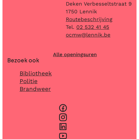
Adres
Deken Verbesseltstraat 9
,
1750
Lennik
Routebeschrijving
02 532 41 45
E-mail
ocmw
@
lennik.be
Alle openingsuren
Bezoek ook
Bibliotheek
Politie
Brandweer
Facebook
Instagram
LinkedIn