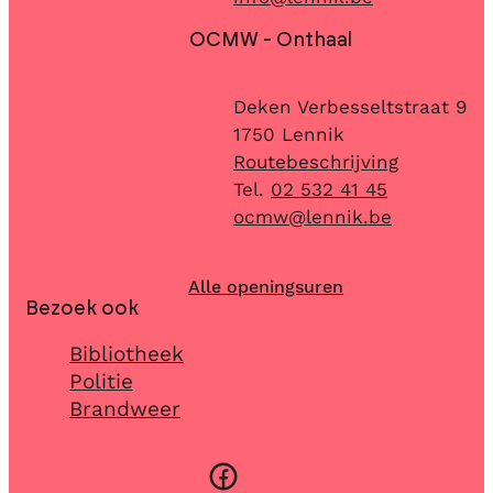
OCMW - Onthaal
Adres
Deken Verbesseltstraat 9
,
1750
Lennik
Routebeschrijving
02 532 41 45
E-mail
ocmw
@
lennik.be
Alle openingsuren
Bezoek ook
Bibliotheek
Politie
Brandweer
Facebook