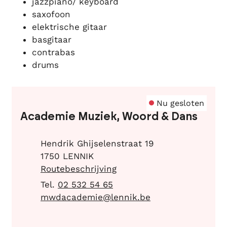
jazzpiano/ keyboard
saxofoon
elektrische gitaar
basgitaar
contrabas
drums
Contact
Nu gesloten
Academie Muziek, Woord & Dans
Adres
Hendrik Ghijselenstraat 19
,
1750
LENNIK
Routebeschrijving
02 532 54 65
E-mail
mwdacademie
@
lennik.be