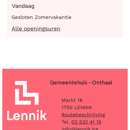
Vandaag
Gesloten
Zomervakantie
Academie Muziek, Woord
Alle openingsuren
Contact & openingsuren
Gemeentehuis - Onthaal
Adres
Markt 18
,
1750
LENNIK
Routebeschrijving
02 532 41 15
E-mail
info
@
lennik.be