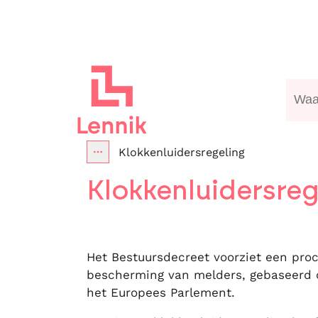
Naar inhoud
Lennik
Waa
Klokkenluidersregeling
Toon alle broodkruimel items
Klokkenluidersreg
Het Bestuursdecreet voorziet een pro
bescherming van melders, gebaseerd o
het Europees Parlement.