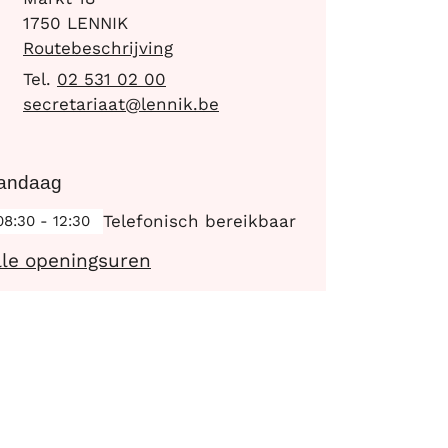
,
1750
LENNIK
Routebeschrijving
02 531 02 00
-mail
secretariaat
@
lennik.be
andaag
Telefonisch bereikbaar
08:30
-
12:30
Secretariaat
lle openingsuren