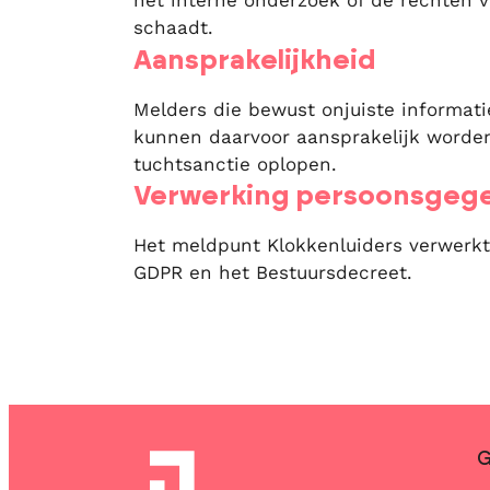
het interne onderzoek of de rechten 
schaadt.
Aansprakelijkheid
Melders die bewust onjuiste informat
kunnen daarvoor aansprakelijk worden
tuchtsanctie oplopen.
Verwerking persoonsgeg
Het meldpunt Klokkenluiders verwerk
GDPR en het Bestuursdecreet.
C
G