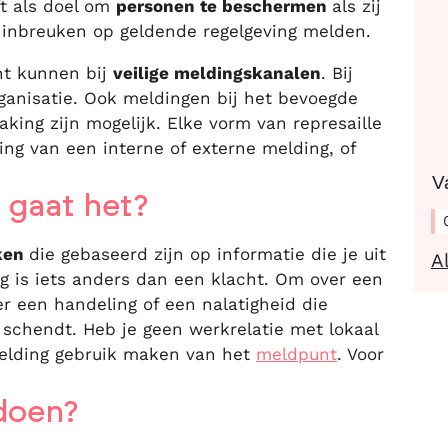
ft als doel om
personen te beschermen
als zij
 inbreuken op geldende regelgeving melden.
ht kunnen bij
veilige meldingskanalen
. Bij
rganisatie. Ook meldingen bij het bevoegde
E
ing zijn mogelijk. Elke vorm van represaille
ing van een interne of externe melding, of
V
 gaat het?
ken
die gebaseerd zijn op informatie die je uit
A
g is iets anders dan een klacht. Om over een
r een handeling of een nalatigheid die
g
schendt. Heb je geen werkrelatie met lokaal
melding gebruik maken van het
meldpunt
. Voor
doen?