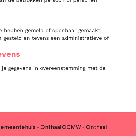
van de betrokken persoon of personen
ie hebben gemeld of openbaar gemaakt,
 gesteld en tevens een administratieve of
evens
t je gegevens in overeenstemming met de
ontact & openingsuren
emeentehuis - Onthaal
OCMW - Onthaal