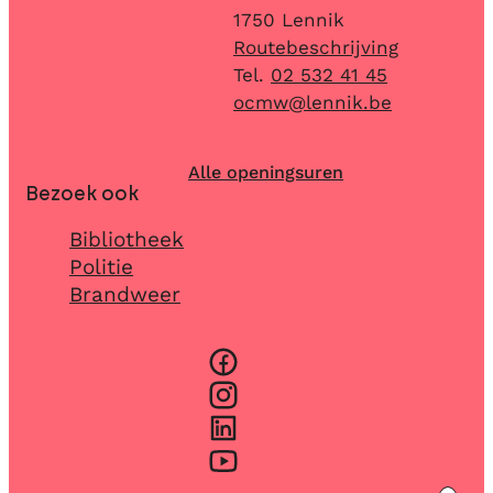
,
1750
Lennik
Routebeschrijving
02 532 41 45
E-mail
ocmw
@
lennik.be
Alle openingsuren
Bezoek ook
Bibliotheek
Politie
Brandweer
Facebook
Instagram
LinkedIn
YouTube