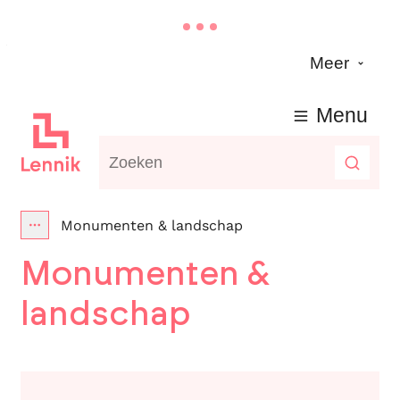
Naar inhoud
Meer
Lennik
Menu
Waarmee kunnen we jou helpen?
Zoeke
Monumenten & landschap
Toon alle broodkruimel items
Monumenten &
landschap
Baljuwhuis