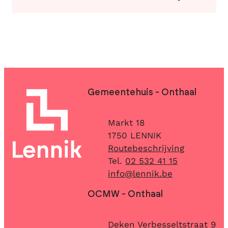
Contact & openingsuren
Gemeentehuis - Onthaal
Adres
Markt 18
,
1750
LENNIK
Routebeschrijving
02 532 41 15
E-mail
info
@
lennik.be
OCMW - Onthaal
Adres
Deken Verbesseltstraat 9