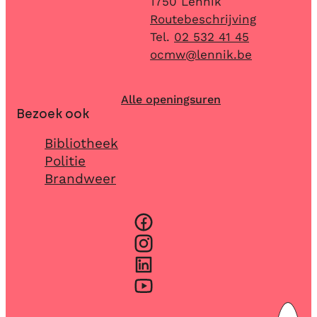
,
1750
Lennik
Routebeschrijving
02 532 41 45
E-mail
ocmw
@
lennik.be
Alle openingsuren
Bezoek ook
Bibliotheek
Politie
Brandweer
Facebook
Instagram
LinkedIn
YouTube