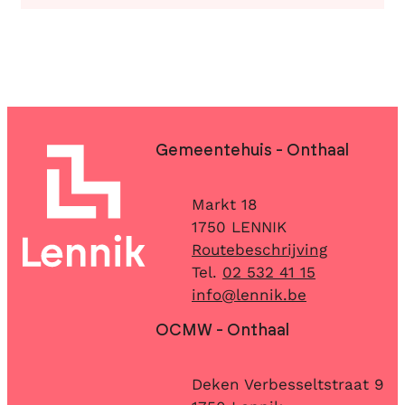
Contact & openingsuren
Gemeentehuis - Onthaal
Adres
Markt 18
,
1750
LENNIK
Routebeschrijving
02 532 41 15
E-mail
info
@
lennik.be
OCMW - Onthaal
Adres
Deken Verbesseltstraat 9