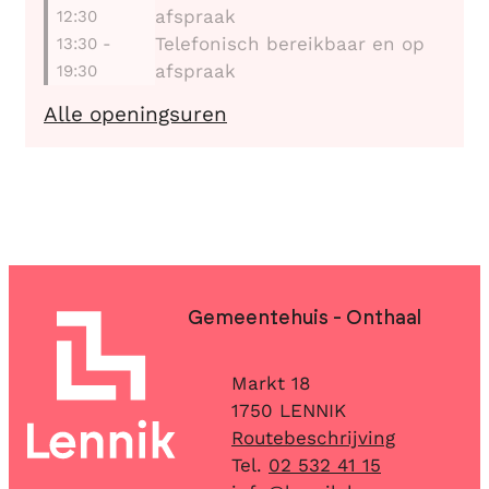
afspraak
12:30
Telefonisch bereikbaar en op
13:30
-
afspraak
19:30
Mobiliteit
Alle openingsuren
Contact & openingsuren
Gemeentehuis - Onthaal
Adres
Markt 18
,
1750
LENNIK
Routebeschrijving
02 532 41 15