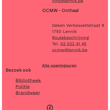
E-mail
info
@
lennik.be
OCMW - Onthaal
Adres
Deken Verbesseltstraat 9
,
1750
Lennik
Routebeschrijving
02 532 41 45
E-mail
ocmw
@
lennik.be
Alle openingsuren
Bezoek ook
Bibliotheek
Politie
Brandweer