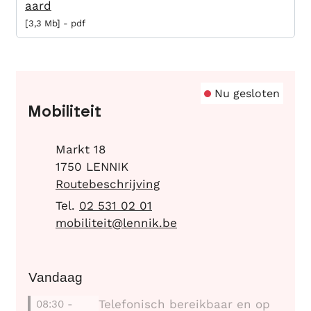
aard
3,3 Mb
pdf
Contact
Nu gesloten
Mobiliteit
Adres
Markt 18
,
1750
LENNIK
Routebeschrijving
02 531 02 01
E-mail
mobiliteit
@
lennik.be
Vandaag
Telefonisch bereikbaar en op
08:30
-