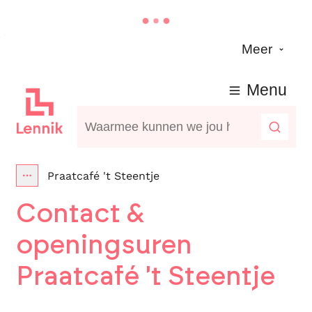
Naar inhoud
Meer
Lennik
Menu
Waarmee kunnen we jou helpen?
Zoeke
Praatcafé 't Steentje
Toon alle broodkruimel items
Contact &
openingsuren
Praatcafé 't Steentje