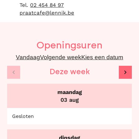
02 454 84 97
E-mail
praatcafe
@
lennik.be
Openingsuren
Vandaag
Volgende week
Kies een datum
Deze week
Bekijk openingsuren van de week hiervoor
Beki
maandag
2026
03 aug
Gesloten
dinsdag