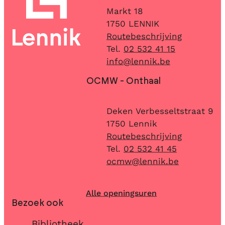
Adres
Markt 18
,
1750
LENNIK
Routebeschrijving
02 532 41 15
E-mail
info
@
lennik.be
OCMW - Onthaal
Adres
Deken Verbesseltstraat 9
,
1750
Lennik
Routebeschrijving
02 532 41 45
E-mail
ocmw
@
lennik.be
Alle openingsuren
Bezoek ook
Bibliotheek