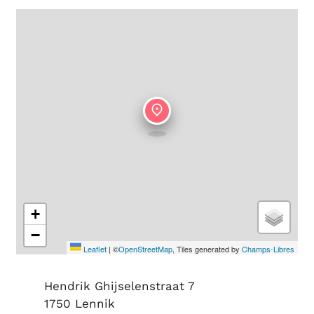
+
−
Leaflet
|
©
OpenStreetMap
, Tiles generated by
Champs-Libres
Adres
Hendrik Ghijselenstraat 7
,
1750
Lennik