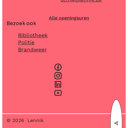
Alle openingsuren
Bezoek ook
Bibliotheek
Politie
Brandweer
Facebook
Instagram
LinkedIn
YouTube
© 2026
Lennik
Deel