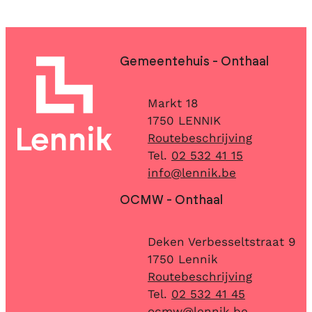
Contact & openingsuren
Gemeentehuis - Onthaal
Adres
Markt 18
,
1750
LENNIK
Routebeschrijving
02 532 41 15
E-mail
info
@
lennik.be
OCMW - Onthaal
Adres
Deken Verbesseltstraat 9
,
1750
Lennik
Routebeschrijving
02 532 41 45
E-mail
ocmw
@
lennik.be