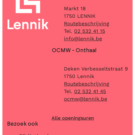
Adres
Markt 18
,
1750
LENNIK
Routebeschrijving
02 532 41 15
E-mail
info
@
lennik.be
OCMW - Onthaal
Adres
Deken Verbesseltstraat 9
,
1750
Lennik
Routebeschrijving
02 532 41 45
E-mail
ocmw
@
lennik.be
Alle openingsuren
Bezoek ook