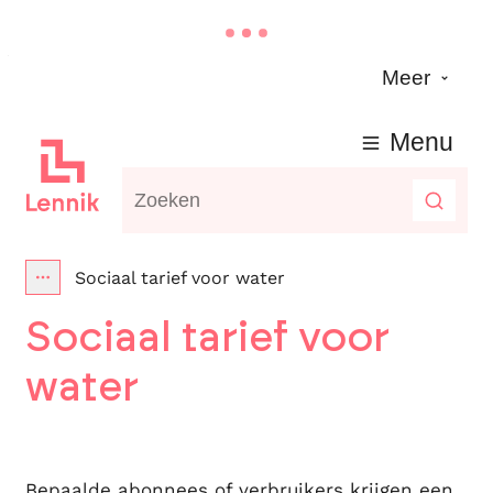
Naar inhoud
Meer
Lennik
Menu
Waarmee kunnen we jou helpen?
Zoeke
Sociaal tarief voor water
Toon alle broodkruimel items
Sociaal tarief voor
water
Bepaalde abonnees of verbruikers krijgen een