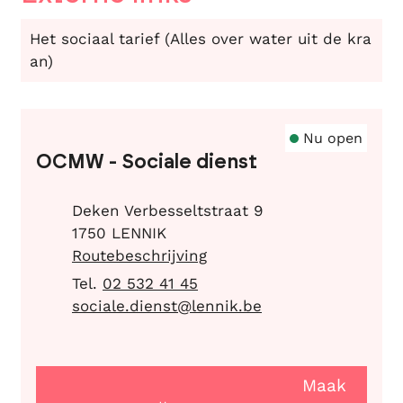
Het sociaal tarief (Alles over water uit de kra
an)
Contact
Nu open
OCMW - Sociale dienst
Adres
Deken Verbesseltstraat 9
,
1750
LENNIK
Routebeschrijving
02 532 41 45
E-mail
sociale.dienst
@
lennik.be
Maak