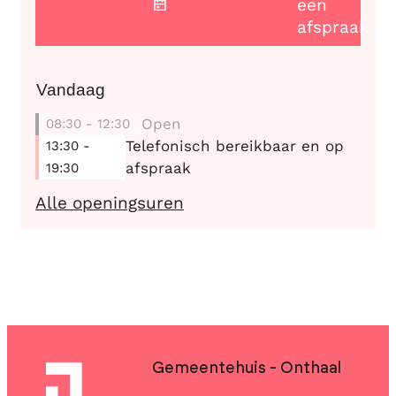
een
afspraak
Vandaag
Open
08:30
-
12:30
Telefonisch bereikbaar en op
13:30
-
afspraak
19:30
OCMW - Sociale dienst
Alle openingsuren
Contact & openingsuren
Gemeentehuis - Onthaal