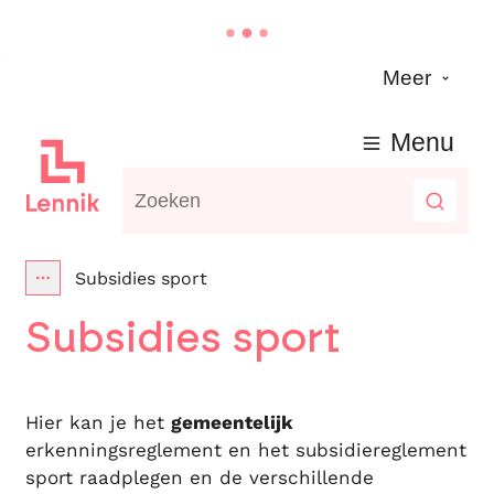
Naar inhoud
Meer
Lennik
Menu
Waarmee kunnen we jou helpen?
Zoeke
Subsidies sport
Toon alle broodkruimel items
Subsidies sport
Hier kan je het
gemeentelijk
erkenningsreglement en het subsidiereglement
sport raadplegen en de verschillende