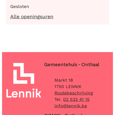
Gesloten
Vrije Tijd - Sport
Alle openingsuren
Contact & openingsuren
Gemeentehuis - Onthaal
Adres
Markt 18
,
1750
LENNIK
Routebeschrijving
02 532 41 15
E-mail
info
@
lennik.be