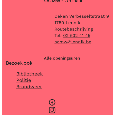
OCMW - Onthaal
Adres
Deken Verbesseltstraat 9
,
1750
Lennik
Routebeschrijving
02 532 41 45
E-mail
ocmw
@
lennik.be
Alle openingsuren
Bezoek ook
Bibliotheek
Politie
Brandweer
Facebook
Instagram