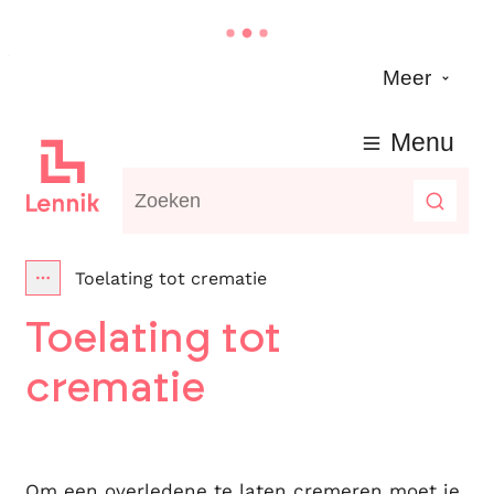
Naar inhoud
Meer
Lennik
Menu
Waarmee kunnen we jou helpen?
Zoeke
Toelating tot crematie
Toon alle broodkruimel items
Toelating tot
crematie
Om een overledene te laten cremeren moet je