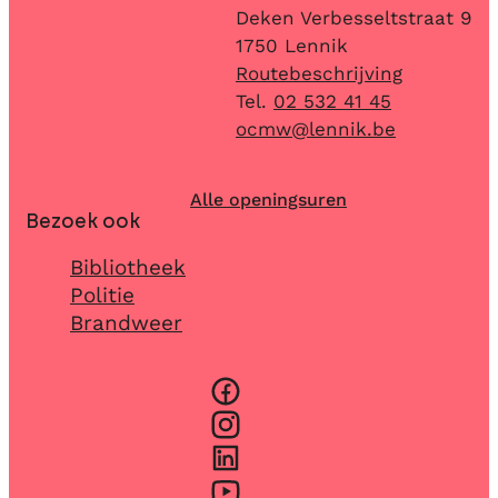
Adres
Deken Verbesseltstraat 9
,
1750
Lennik
Routebeschrijving
02 532 41 45
E-mail
ocmw
@
lennik.be
Alle openingsuren
Bezoek ook
Bibliotheek
Politie
Brandweer
Facebook
Instagram
LinkedIn