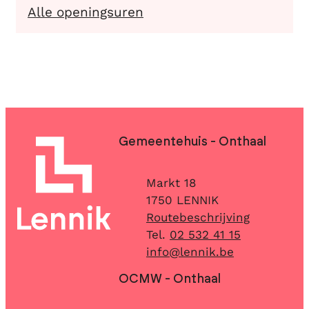
Burgerzaken
Alle openingsuren
Contact & openingsuren
Gemeentehuis - Onthaal
Adres
Markt 18
,
1750
LENNIK
Routebeschrijving
02 532 41 15
E-mail
info
@
lennik.be
OCMW - Onthaal