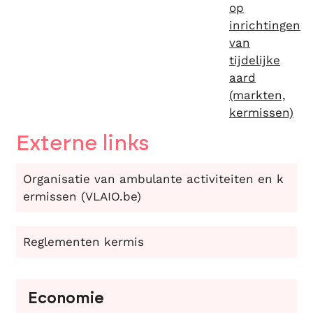
op
inrichtingen
van
tijdelijke
aard
(markten,
kermissen)
Externe links
Organisatie van ambulante activiteiten en k
ermissen (VLAIO.be)
Reglementen kermis
Contact
Economie