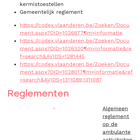
kermistoestellen
Gemeentelijk reglement
https://codex.vlaanderen.be/Zoeken/Docu
ment.aspx?DID=1026677¶m=informatie
https://codex.vlaanderen.be/Zoeken/Docu
ment.aspx?DID=1026320¶m=informatie&re
f=search&AVIDS=1281445
https://codex.vlaanderen.be/Zoeken/Docu
ment.aspx?DID=1028017¶m=informatie&ref
=search&AVIDS=1311089,1311087
Reglementen
Algemeen
reglement
op de
ambulante
activiteiten