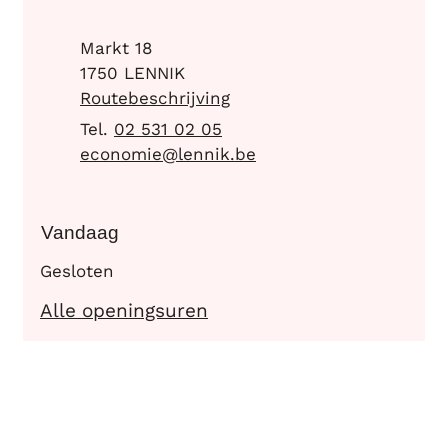
Adres
Markt 18
,
1750
LENNIK
Routebeschrijving
02 531 02 05
E-mail
economie
@
lennik.be
Vandaag
Gesloten
Economie
Alle openingsuren