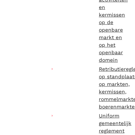
en
kermissen
op de
openbare
markt en
op het
openbaar
domein
Retributiereg
op standplaa
op markten,
kermissen,
rommelmarkt
boerenmarkte
Uniform
gemeentelijk
reglement