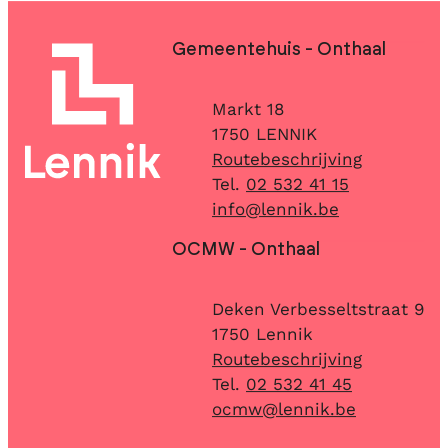
Contact & openingsuren
Gemeentehuis - Onthaal
Adres
Markt 18
,
1750
LENNIK
Routebeschrijving
02 532 41 15
E-mail
info
@
lennik.be
OCMW - Onthaal
Adres
Deken Verbesseltstraat 9
,
1750
Lennik
Routebeschrijving
02 532 41 45
E-mail
ocmw
@
lennik.be