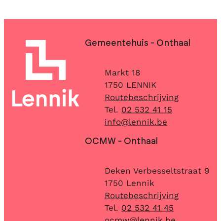
Contact & openingsuren
Gemeentehuis - Onthaal
Adres
Markt 18
,
1750
LENNIK
Routebeschrijving
02 532 41 15
E-mail
info
@
lennik.be
OCMW - Onthaal
Adres
Deken Verbesseltstraat 9
,
1750
Lennik
Routebeschrijving
02 532 41 45
E-mail
ocmw
@
lennik.be