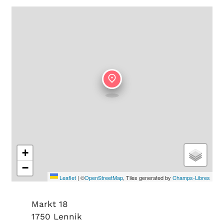
+
−
Leaflet
|
©
OpenStreetMap
, Tiles generated by
Champs-Libres
Adres
Markt 18
,
1750
Lennik