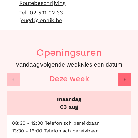
Routebeschrijving
02 531 02 33
E-mail
jeugd
@
lennik.be
Openingsuren
Vandaag
Volgende week
Kies een datum
Deze week
Bekijk openingsuren van de week hiervoor
Beki
maandag
2026
03 aug
08:30
-
12:30
Telefonisch bereikbaar
13:30
-
16:00
Telefonisch bereikbaar