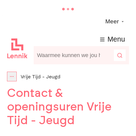
Naar inhoud
Meer
Lennik
Menu
Waarmee kunnen we jou helpen?
Zoeke
Vrije Tijd - Jeugd
Toon alle broodkruimel items
Contact &
openingsuren Vrije
Tijd - Jeugd