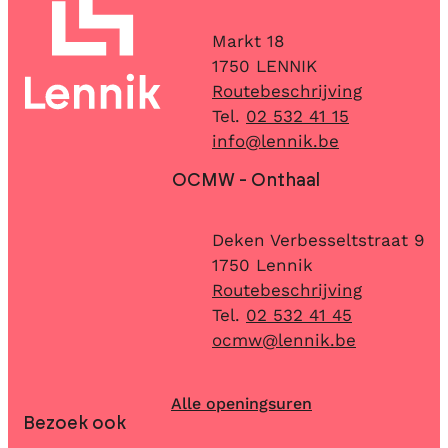
Adres
Markt 18
,
1750
LENNIK
Routebeschrijving
02 532 41 15
E-mail
info
@
lennik.be
OCMW - Onthaal
Adres
Deken Verbesseltstraat 9
,
1750
Lennik
Routebeschrijving
02 532 41 45
E-mail
ocmw
@
lennik.be
Alle openingsuren
Bezoek ook