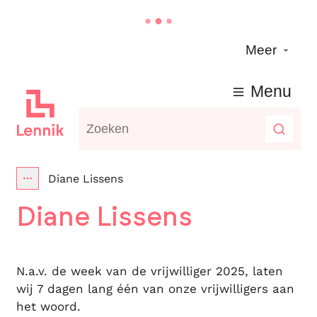
Naar inhoud
Meer
Lennik
Menu
Waarmee kunnen we jou helpen?
Zoeke
Diane Lissens
Toon alle broodkruimel items
Diane Lissens
N.a.v. de week van de vrijwilliger 2025, laten
wij 7 dagen lang één van onze vrijwilligers aan
het woord.