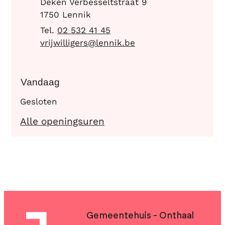
Adres
Deken Verbesseltstraat 9
,
1750
Lennik
02 532 41 45
E-mail
vrijwilligers
@
lennik.be
Vandaag
Gesloten
OCMW - Vrijwilligers
Alle openingsuren
Contact & openingsuren
Gemeentehuis - Onthaal