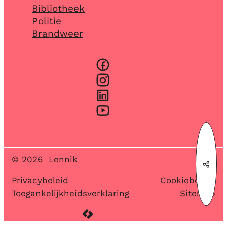
Bibliotheek
Politie
Brandweer
Facebook
Instagram
LinkedIn
YouTube
© 2026
Lennik
Deel
Privacybeleid
Cookiebeleid
Toegankelijkheidsverklaring
Sitemap
LCP nv 2026 ©