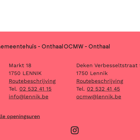
ontact & openingsuren
emeentehuis - Onthaal
OCMW - Onthaal
dres
Adres
Markt 18
Deken Verbesseltstraat 
,
,
1750
LENNIK
1750
Lennik
Routebeschrijving
Routebeschrijving
02 532 41 15
02 532 41 45
-mail
E-mail
info
@
lennik.be
ocmw
@
lennik.be
lle openingsuren
Instagram