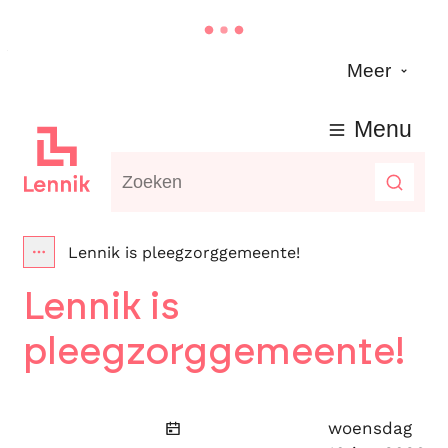
Naar inhoud
Meer
Lennik
Menu
Waarmee kunnen we jou helpen?
Zoeke
Lennik is pleegzorggemeente!
Toon alle broodkruimel items
Lennik is
pleegzorggemeente!
Gepubliceerd
woensdag