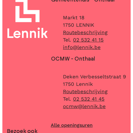
Contact & openingsuren
Gemeentehuis - Onthaal
Adres
Markt 18
,
1750
LENNIK
Routebeschrijving
02 532 41 15
E-mail
info
@
lennik.be
OCMW - Onthaal
Adres
Deken Verbesseltstraat 9
,
1750
Lennik
Routebeschrijving
02 532 41 45
E-mail
ocmw
@
lennik.be
Alle openingsuren
Bezoek ook